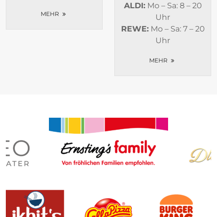
ALDI:
Mo – Sa: 8 – 20
MEHR
Uhr
REWE:
Mo – Sa: 7 – 20
Uhr
MEHR
Unsere Shops
Unsere Gastronomie