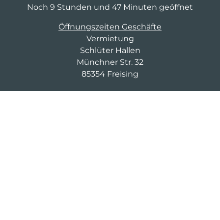
Noch 9 Stunden und 47 Minuten geöffnet
Öffnungszeiten Geschäfte
Vermietung
Schlüter Hallen
Münchner Str. 32
85354 Freising
In der Tiefgarage 4h kostenlos parken
03643 8674 858
fm-d-4@saller-bau.com