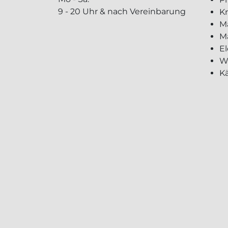
9 - 20 Uhr & nach Vereinbarung
K
M
M
El
W
Kä