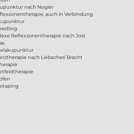
upunktur nach Nogier
flexzonentherapie, auch in Verbindung
kupunktur
eedling
exe Reflexzonentherapie nach Jost
as
elakupunktur
rztherapie nach Liebscher/ Bracht
herapie
tfeldtherapie
pfen
iotaping