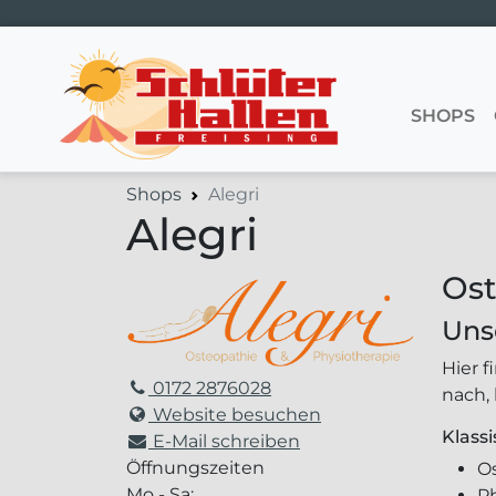
Hauptnavigation
SHOPS
Shops
Alegri
Alegri
Ost
Uns
Hier 
0172 2876028
nach,
Website besuchen
Klass
E-Mail schreiben
Öffnungszeiten
O
Mo - Sa:
P