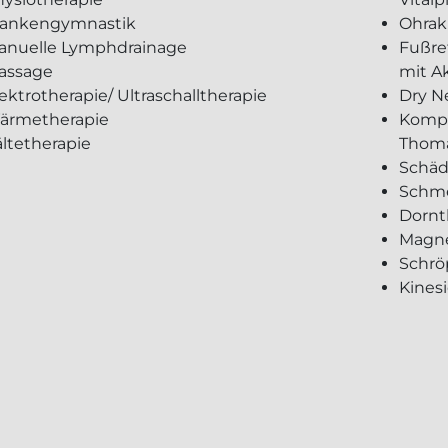
rankengymnastik
Ohrak
anuelle Lymphdrainage
Fußre
assage
mit A
ektrotherapie/ Ultraschalltherapie
Dry N
ärmetherapie
Kompl
ltetherapie
Thom
Schäd
Schme
Dornt
Magne
Schrö
Kines