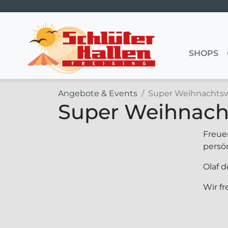
Hauptnavigation
SHOPS
Angebote & Events
Super Weihnachts
Super Weihnac
Freuen
persö
Olaf 
Wir fr