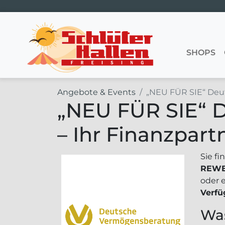
Hauptnavigation
SHOPS
Angebote & Events
„NEU FÜR SIE“ Deu
„NEU FÜR SIE“ 
– Ihr Finanzpar
Sie f
REWE
oder 
Verf
Was