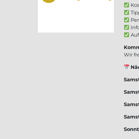
Kos
Tip
Per
Inf
Auf
Komme
Wir f
Näc
Samst
Samst
Samst
Samst
Sonnt