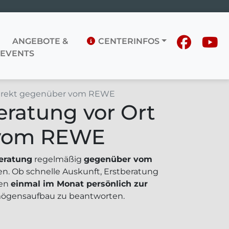
ANGEBOTE &
CENTERINFOS
EVENTS
 direkt gegenüber vom REWE
ratung vor Ort
r vom REWE
eratung
regelmäßig
gegenüber vom
ben. Ob schnelle Auskunft, Erstberatung
nen
einmal im Monat persönlich zur
mögensaufbau zu beantworten.