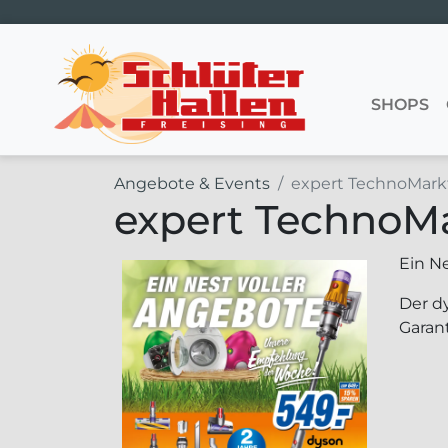
Hauptnavigation
SHOPS
Angebote & Events
expert TechnoMar
expert TechnoM
Ein N
Der d
Garant