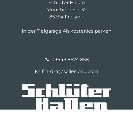
Schlüter Hallen
einer solchen verbotenen Handlung
Münchner Str. 32
unternehmen. Verbotene Handlungen
85354 Freising
umfassen Schädigungen,
Schädigungsversuche oder das Steigern
In der Tiefgarage 4h kostenlos parken
oder Aufrechterhalten eines
Schädigungsrisikos für unsere
geschäftlichen Unternehmungen, unsere
Reputation, unsere Mitarbeiter, unseres
03643 8674 858
Eigentums, unserer Kunden oder eines
jeden Dritten. Ferner umfasst sind
fm-d-4@saller-bau.com
Schädigungen, Schädigungsversuche
oder Steigerungen des
Schädigungsrisikos, die durch billig und
gerecht Denkende in irgendeiner Art und
Weise verursacht oder gefördert werden
und die die Rechte anderer Parteien, die
Benutzung oder die Nutzung
einschränken.
© 2026 Schlüterhallen Freising
Kontakt
Impressum