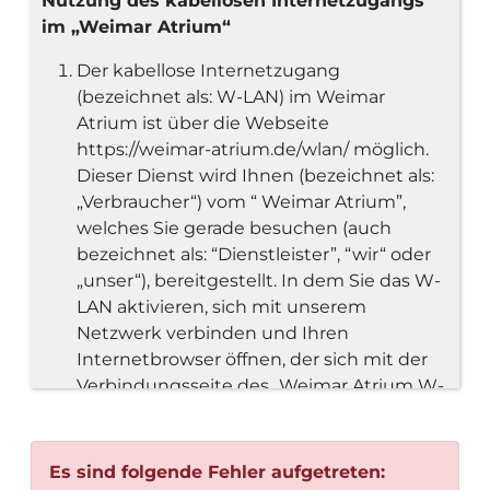
Nutzung des kabellosen Internetzugangs
im „Weimar Atrium“
Der kabellose Internetzugang
(bezeichnet als: W-LAN) im Weimar
Atrium ist über die Webseite
https://weimar-atrium.de/wlan/ möglich.
Dieser Dienst wird Ihnen (bezeichnet als:
„Verbraucher“) vom “ Weimar Atrium”,
welches Sie gerade besuchen (auch
bezeichnet als: “Dienstleister”, “wir“ oder
„unser“), bereitgestellt. In dem Sie das W-
LAN aktivieren, sich mit unserem
Netzwerk verbinden und Ihren
Internetbrowser öffnen, der sich mit der
Verbindungsseite des „Weimar Atrium W-
LAN Serviceangebotes“ („Wlan | Weimar
Atrium“ -Seite) verbindet, sind Sie in der
Lage den hier veröffentlichten
Es sind folgende Fehler aufgetreten: